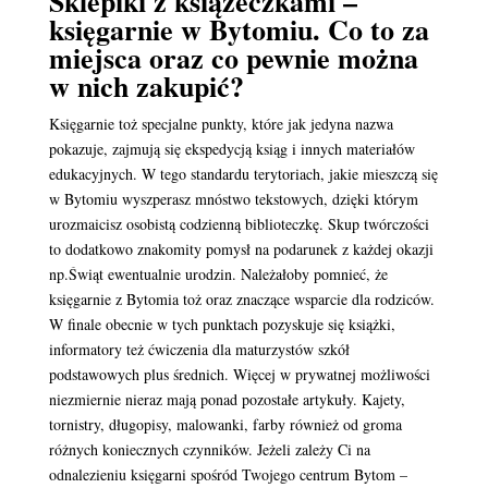
Sklepiki z książeczkami –
księgarnie w Bytomiu. Co to za
miejsca oraz co pewnie można
w nich zakupić?
Księgarnie toż specjalne punkty, które jak jedyna nazwa
pokazuje, zajmują się ekspedycją ksiąg i innych materiałów
edukacyjnych. W tego standardu terytoriach, jakie mieszczą się
w Bytomiu wyszperasz mnóstwo tekstowych, dzięki którym
urozmaicisz osobistą codzienną biblioteczkę. Skup twórczości
to dodatkowo znakomity pomysł na podarunek z każdej okazji
np.Świąt ewentualnie urodzin. Należałoby pomnieć, że
księgarnie z Bytomia toż oraz znaczące wsparcie dla rodziców.
W finale obecnie w tych punktach pozyskuje się książki,
informatory też ćwiczenia dla maturzystów szkół
podstawowych plus średnich. Więcej w prywatnej możliwości
niezmiernie nieraz mają ponad pozostałe artykuły. Kajety,
tornistry, długopisy, malowanki, farby również od groma
różnych koniecznych czynników. Jeżeli zależy Ci na
odnalezieniu księgarni spośród Twojego centrum Bytom –