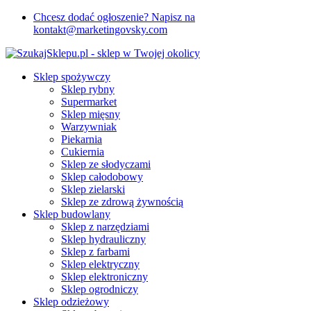
Chcesz dodać ogłoszenie? Napisz na
kontakt@marketingovsky.com
Sklep spożywczy
Sklep rybny
Supermarket
Sklep mięsny
Warzywniak
Piekarnia
Cukiernia
Sklep ze słodyczami
Sklep całodobowy
Sklep zielarski
Sklep ze zdrową żywnością
Sklep budowlany
Sklep z narzędziami
Sklep hydrauliczny
Sklep z farbami
Sklep elektryczny
Sklep elektroniczny
Sklep ogrodniczy
Sklep odzieżowy