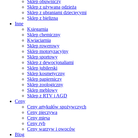
Sklep obuwniczy
Sklep z używaną odzieżą
Sklep z ubraniami dziecięcymi
Sklep z bielizną
Inne
Księgarnia
Sklep chemiczny
Kwiaciarnia
Sklep rowerowy
Sklep motoryzacyjny
Sklep sportowy
Sklep z dewocjonaliami
Sklep jubilerski
Sklep kosmetyczny
Sklep papierniczy
Sklep zoologiczny
Sklep meblowy
Sklep z RTV i AGD
Ceny
Ceny artykułów spożywczych
Ceny pieczywa
Ceny mięsa
Ceny ryb
Ceny warzyw i owoców
Blog