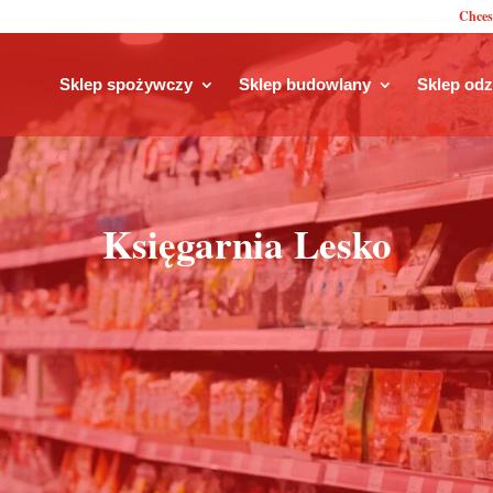
Chces
Sklep spożywczy
Sklep budowlany
Sklep od
Księgarnia Lesko