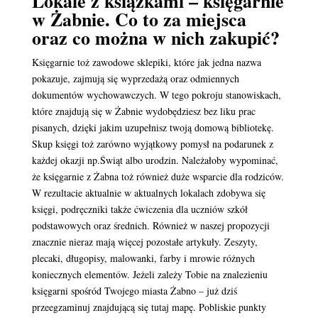
Lokale z książkami – księgarnie
w Żabnie. Co to za miejsca
oraz co można w nich zakupić?
Księgarnie toż zawodowe sklepiki, które jak jedna nazwa
pokazuje, zajmują się wyprzedażą oraz odmiennych
dokumentów wychowawczych. W tego pokroju stanowiskach,
które znajdują się w Żabnie wydobędziesz bez liku prac
pisanych, dzięki jakim uzupełnisz twoją domową bibliotekę.
Skup księgi toż zarówno wyjątkowy pomysł na podarunek z
każdej okazji np.Świąt albo urodzin. Należałoby wypominać,
że księgarnie z Żabna toż również duże wsparcie dla rodziców.
W rezultacie aktualnie w aktualnych lokalach zdobywa się
księgi, podręczniki także ćwiczenia dla uczniów szkół
podstawowych oraz średnich. Również w naszej propozycji
znacznie nieraz mają więcej pozostałe artykuły. Zeszyty,
plecaki, długopisy, malowanki, farby i mrowie różnych
koniecznych elementów. Jeżeli zależy Tobie na znalezieniu
księgarni spośród Twojego miasta Żabno – już dziś
przeegzaminuj znajdującą się tutaj mapę. Pobliskie punkty