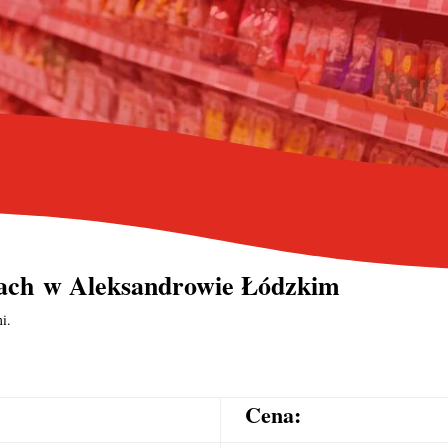
ach
w Aleksandrowie Łódzkim
i.
Cena: