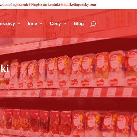
z dodać ogłoszenie? Napisz na kontakt@marketingovsky.com
zieżowy
Inne
Ceny
Blog
ki