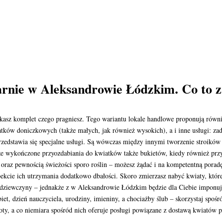
arnie w Aleksandrowie Łódzkim. Co to z
asz komplet czego pragniesz. Tego wariantu lokale handlowe proponują równie
tków doniczkowych (także małych, jak również wysokich), a i inne usługi: zad
rzedstawia się specjalne usługi. Są wówczas między innymi tworzenie stroikó
że wykończone przyozdabiania do kwiatków także bukietów, kiedy również przy
oraz pewnością świeżości sporo roślin – możesz żądać i na kompetentną poradę
pekcie ich utrzymania dodatkowo dbałości. Skoro zmierzasz nabyć kwiaty, któ
 dziewczyny – jednakże z w Aleksandrowie Łódzkim będzie dla Ciebie imponu
et, dzień nauczyciela, urodziny, imieniny, a chociażby ślub – skorzystaj spoś
oty, a co niemiara spośród nich oferuje posługi powiązane z dostawą kwiatów 