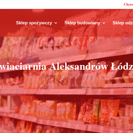
Chces
Sklep spożywczy
Sklep budowlany
Sklep od
wiaciarnia Aleksandrów Łódz