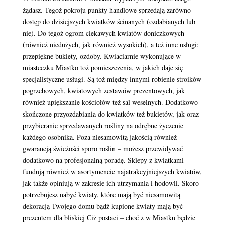
żądasz. Tegoż pokroju punkty handlowe sprzedają zarówno
dostęp do dzisiejszych kwiatków ścinanych (ozdabianych lub
nie). Do tegoż ogrom ciekawych kwiatów doniczkowych
(również niedużych, jak również wysokich), a też inne usługi:
przepiękne bukiety, ozdoby. Kwiaciarnie wykonujące w
miasteczku Miastko toż pomieszczenia, w jakich daje się
specjalistyczne usługi. Są toż między innymi robienie stroików
pogrzebowych, kwiatowych zestawów prezentowych, jak
również upiększanie kościołów też sal weselnych. Dodatkowo
skończone przyozdabiania do kwiatków też bukietów, jak oraz
przybieranie sprzedawanych rośliny na odrębne życzenie
każdego osobnika. Poza niesamowitą jakością również
gwarancją świeżości sporo roślin – możesz przewidywać
dodatkowo na profesjonalną poradę. Sklepy z kwiatkami
fundują również w asortymencie najatrakcyjniejszych kwiatów,
jak także opiniują w zakresie ich utrzymania i hodowli. Skoro
potrzebujesz nabyć kwiaty, które mają być niesamowitą
dekoracją Twojego domu bądź kupione kwiaty mają być
prezentem dla bliskiej Ciż postaci – choć z w Miastku będzie