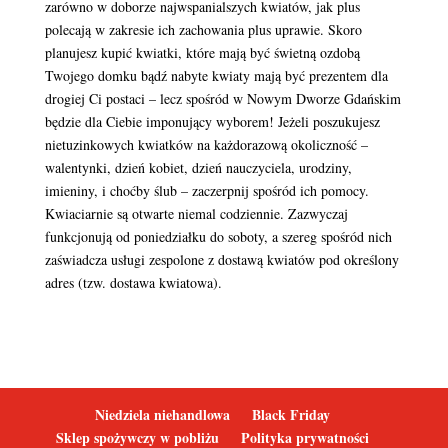
zarówno w doborze najwspanialszych kwiatów, jak plus
polecają w zakresie ich zachowania plus uprawie. Skoro
planujesz kupić kwiatki, które mają być świetną ozdobą
Twojego domku bądź nabyte kwiaty mają być prezentem dla
drogiej Ci postaci – lecz spośród w Nowym Dworze Gdańskim
będzie dla Ciebie imponujący wyborem! Jeżeli poszukujesz
nietuzinkowych kwiatków na każdorazową okoliczność –
walentynki, dzień kobiet, dzień nauczyciela, urodziny,
imieniny, i choćby ślub – zaczerpnij spośród ich pomocy.
Kwiaciarnie są otwarte niemal codziennie. Zazwyczaj
funkcjonują od poniedziałku do soboty, a szereg spośród nich
zaświadcza usługi zespolone z dostawą kwiatów pod określony
adres (tzw. dostawa kwiatowa).
Niedziela niehandlowa
Black Friday
Sklep spożywczy w pobliżu
Polityka prywatności