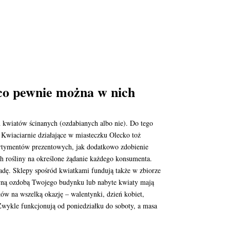
 co pewnie można w nich
h kwiatów ścinanych (ozdabianych albo nie). Do tego
 Kwiaciarnie działające w miasteczku Olecko toż
ortymentów prezentowych, jak dodatkowo zdobienie
 rośliny na określone żądanie każdego konsumenta.
adę. Sklepy spośród kwiatkami fundują także w zbiorze
udowną ozdobą Twojego budynku lub nabyte kwiaty mają
ów na wszelką okazję – walentynki, dzień kobiet,
 Zwykle funkcjonują od poniedziałku do soboty, a masa