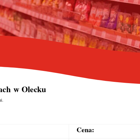
ach
w Olecku
i.
Cena: