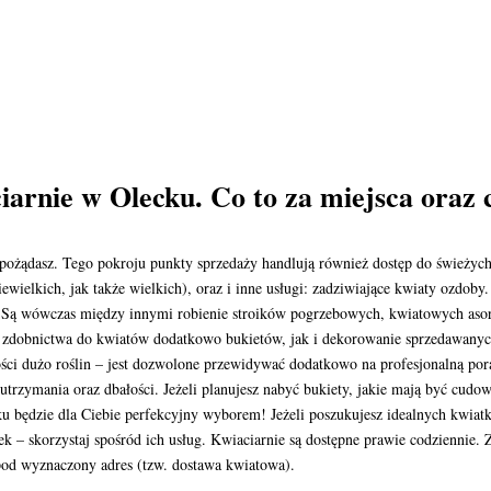
iarnie w Olecku. Co to za miejsca oraz
 pożądasz. Tego pokroju punkty sprzedaży handlują również dostęp do świeżyc
elkich, jak także wielkich), oraz i inne usługi: zadziwiające kwiaty ozdoby.
gi. Są wówczas między innymi robienie stroików pogrzebowych, kwiatowych as
zdobnictwa do kwiatów dodatkowo bukietów, jak i dekorowanie sprzedawanych
ści dużo roślin – jest dozwolone przewidywać dodatkowo na profesjonalną por
h utrzymania oraz dbałości. Jeżeli planujesz nabyć bukiety, jakie mają być c
u będzie dla Ciebie perfekcyjny wyborem! Jeżeli poszukujesz idealnych kwiatk
ek – skorzystaj spośród ich usług. Kwiaciarnie są dostępne prawie codziennie.
pod wyznaczony adres (tzw. dostawa kwiatowa).