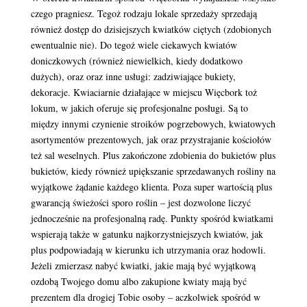
czego pragniesz. Tegoż rodzaju lokale sprzedaży sprzedają
również dostęp do dzisiejszych kwiatków ciętych (zdobionych
ewentualnie nie). Do tegoż wiele ciekawych kwiatów
doniczkowych (również niewielkich, kiedy dodatkowo
dużych), oraz oraz inne usługi: zadziwiające bukiety,
dekoracje. Kwiaciarnie działające w miejscu Więcbork toż
lokum, w jakich oferuje się profesjonalne posługi. Są to
między innymi czynienie stroików pogrzebowych, kwiatowych
asortymentów prezentowych, jak oraz przystrajanie kościołów
też sal weselnych. Plus zakończone zdobienia do bukietów plus
bukietów, kiedy również upiększanie sprzedawanych rośliny na
wyjątkowe żądanie każdego klienta. Poza super wartością plus
gwarancją świeżości sporo roślin – jest dozwolone liczyć
jednocześnie na profesjonalną radę. Punkty spośród kwiatkami
wspierają także w gatunku najkorzystniejszych kwiatów, jak
plus podpowiadają w kierunku ich utrzymania oraz hodowli.
Jeżeli zmierzasz nabyć kwiatki, jakie mają być wyjątkową
ozdobą Twojego domu albo zakupione kwiaty mają być
prezentem dla drogiej Tobie osoby – aczkolwiek spośród w