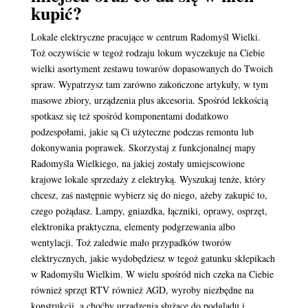
kupić?
Lokale elektryczne pracujące w centrum Radomyśl Wielki.
Toż oczywiście w tegoż rodzaju lokum wyczekuje na Ciebie
wielki asortyment zestawu towarów dopasowanych do Twoich
spraw. Wypatrzysz tam zarówno zakończone artykuły, w tym
masowe zbiory, urządzenia plus akcesoria. Spośród lekkością
spotkasz się też spośród komponentami dodatkowo
podzespołami, jakie są Ci użyteczne podczas remontu lub
dokonywania poprawek. Skorzystaj z funkcjonalnej mapy
Radomyśla Wielkiego, na jakiej zostały umiejscowione
krajowe lokale sprzedaży z elektryką. Wyszukaj tenże, który
chcesz, zaś następnie wybierz się do niego, ażeby zakupić to,
czego pożądasz. Lampy, gniazdka, łączniki, oprawy, osprzęt,
elektronika praktyczna, elementy podgrzewania albo
wentylacji. Toż zaledwie mało przypadków tworów
elektrycznych, jakie wydobędziesz w tegoż gatunku sklepikach
w Radomyślu Wielkim. W wielu spośród nich czeka na Ciebie
również sprzęt RTV również AGD, wyroby niezbędne na
konstrukcji, a choćby urządzenia służące do podglądu i