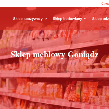
Chces
Sklep spożywczy
Sklep budowlany
Sklep od
Sklep meblowy Goniądz