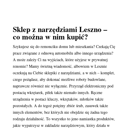
Sklep z narzędziami Leszno –
co można w nim kupić?
Szykujesz się do remonciku domu lub mieszkania? Czekają Cię
prace związane z odnową automobilu albo innego urządzenia?
A może zależy Ci na wyjściach, które użyjesz w prywatnej
renomie? Mamy świetną wiadomość, albowiem w Lesznie
oczekują na Ciebie sklepiki z narzędziami, a w nich – komplet,
czego pożądasz, aby dokonać możliwe roboty budowlane,
naprawcze również nie wyłącznie. Przyrząd elektroniczny pod
postacią wkrętarek, piłek także niemało innych. Ręczne
urządzenia w postaci kluczy, wkrętaków, młotków także
pozostałych. A do tegoż potężny zbiór śrub, zasuwek także
innych elementów, bez których nie obejdzie się żadna tego
rodzaju działalność. To wszystko to jeno namiastka produktów,
jakie wypatrzysz w zakładzie narzędziowym, który działa w