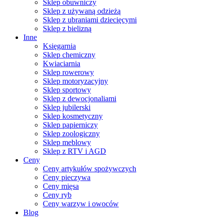
Sklep obuwniczy
Sklep z używaną odzieżą
Sklep z ubraniami dziecięcymi
Sklep z bielizną
Inne
Księgarnia
Sklep chemiczny
Kwiaciarnia
Sklep rowerowy
Sklep motoryzacyjny
Sklep sportowy
Sklep z dewocjonaliami
Sklep jubilerski
Sklep kosmetyczny
Sklep papierniczy
Sklep zoologiczny
Sklep meblowy
Sklep z RTV i AGD
Ceny
Ceny artykułów spożywczych
Ceny pieczywa
Ceny mięsa
Ceny ryb
Ceny warzyw i owoców
Blog