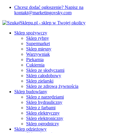
Chcesz dodać ogłoszenie? Napisz na
kontakt@marketingovsky.com
Sklep spożywczy
Sklep rybny
Supermarket
Sklep mięsny
Warzywniak
Piekarnia
Cukiernia
Sklep ze słodyczami
Sklep całodobowy
Sklep zielarski
Sklep ze zdrową żywnością
Sklep budowlany
Sklep z narzędziami
Sklep hydrauliczny
Sklep z farbami
Sklep elektryczny
Sklep elektroniczny
Sklep ogrodniczy
Sklep odzieżowy