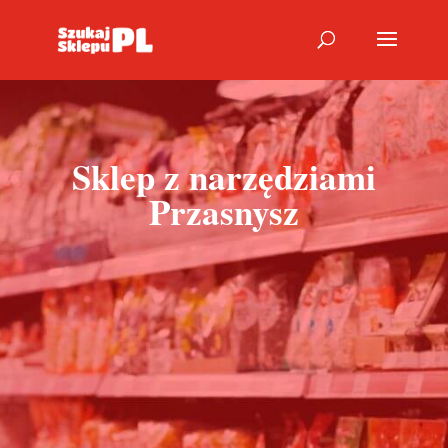
Sklep z narzędziami
Przasnysz