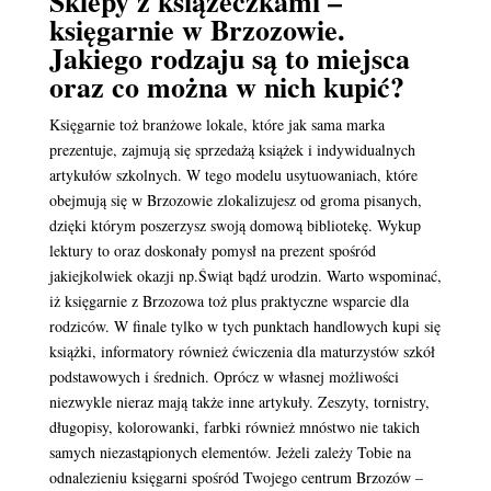
Sklepy z książeczkami –
księgarnie w Brzozowie.
Jakiego rodzaju są to miejsca
oraz co można w nich kupić?
Księgarnie toż branżowe lokale, które jak sama marka
prezentuje, zajmują się sprzedażą książek i indywidualnych
artykułów szkolnych. W tego modelu usytuowaniach, które
obejmują się w Brzozowie zlokalizujesz od groma pisanych,
dzięki którym poszerzysz swoją domową bibliotekę. Wykup
lektury to oraz doskonały pomysł na prezent spośród
jakiejkolwiek okazji np.Świąt bądź urodzin. Warto wspominać,
iż księgarnie z Brzozowa toż plus praktyczne wsparcie dla
rodziców. W finale tylko w tych punktach handlowych kupi się
książki, informatory również ćwiczenia dla maturzystów szkół
podstawowych i średnich. Oprócz w własnej możliwości
niezwykle nieraz mają także inne artykuły. Zeszyty, tornistry,
długopisy, kolorowanki, farbki również mnóstwo nie takich
samych niezastąpionych elementów. Jeżeli zależy Tobie na
odnalezieniu księgarni spośród Twojego centrum Brzozów –