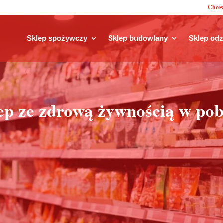
Chces
Sklep spożywczy
Sklep budowlany
Sklep od
ep ze zdrową żywnością w pob