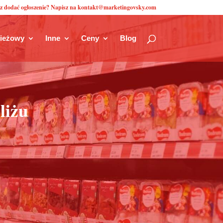
z dodać ogłoszenie? Napisz na kontakt@marketingovsky.com
zieżowy
Inne
Ceny
Blog
liżu