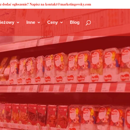
z dodać ogłoszenie? Napisz na kontakt@marketingovsky.com
zieżowy
Inne
Ceny
Blog