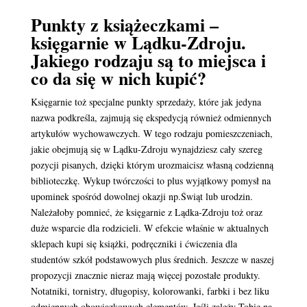
Punkty z książeczkami –
księgarnie w Lądku-Zdroju.
Jakiego rodzaju są to miejsca i
co da się w nich kupić?
Księgarnie toż specjalne punkty sprzedaży, które jak jedyna
nazwa podkreśla, zajmują się ekspedycją również odmiennych
artykułów wychowawczych. W tego rodzaju pomieszczeniach,
jakie obejmują się w Lądku-Zdroju wynajdziesz cały szereg
pozycji pisanych, dzięki którym urozmaicisz własną codzienną
biblioteczkę. Wykup twórczości to plus wyjątkowy pomysł na
upominek spośród dowolnej okazji np.Świąt lub urodzin.
Należałoby pomnieć, że księgarnie z Lądka-Zdroju toż oraz
duże wsparcie dla rodzicieli. W efekcie właśnie w aktualnych
sklepach kupi się książki, podręczniki i ćwiczenia dla
studentów szkół podstawowych plus średnich. Jeszcze w naszej
propozycji znacznie nieraz mają więcej pozostałe produkty.
Notatniki, tornistry, długopisy, kolorowanki, farbki i bez liku
odmiennych obowiązkowych elementów. Jeśli zależy Tobie na