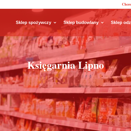
Chces
Sklep spożywczy
Sklep budowlany
Sklep od
Księgarnia Lipno