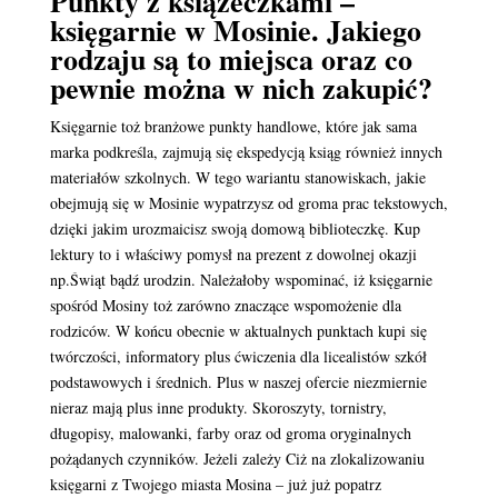
Punkty z książeczkami –
księgarnie w Mosinie. Jakiego
rodzaju są to miejsca oraz co
pewnie można w nich zakupić?
Księgarnie toż branżowe punkty handlowe, które jak sama
marka podkreśla, zajmują się ekspedycją ksiąg również innych
materiałów szkolnych. W tego wariantu stanowiskach, jakie
obejmują się w Mosinie wypatrzysz od groma prac tekstowych,
dzięki jakim urozmaicisz swoją domową biblioteczkę. Kup
lektury to i właściwy pomysł na prezent z dowolnej okazji
np.Świąt bądź urodzin. Należałoby wspominać, iż księgarnie
spośród Mosiny toż zarówno znaczące wspomożenie dla
rodziców. W końcu obecnie w aktualnych punktach kupi się
twórczości, informatory plus ćwiczenia dla licealistów szkół
podstawowych i średnich. Plus w naszej ofercie niezmiernie
nieraz mają plus inne produkty. Skoroszyty, tornistry,
długopisy, malowanki, farby oraz od groma oryginalnych
pożądanych czynników. Jeżeli zależy Ciż na zlokalizowaniu
księgarni z Twojego miasta Mosina – już już popatrz