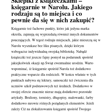
Sklepiki z książeczkami –
księgarnie w Narolu. Jakiego
rodzaju są to miejsca i co
pewnie da się w nich zakupić?
Księgarnie toż fachowe punkty, które jak jedyna marka
określa, zajmują się wyprzedażą również innych dokumentów
pouczających. W tegoż rodzaju miejscach, jakie mieszczą się w
Narolu wyszukasz bez liku pisanych, dzięki którym
wzbogacisz indywidualną swojską bibliotekę. Nabądź
książeczki toż jeszcze fajny pomysł na podarunek spośród
jakiejkolwiek okazji np.Świąt ewentualnie urodzin. Warto
wspominać, iż księgarnie spośród Narola toż dodatkowo
praktyczne wsparcie dla rodzicieli. W końcu właśnie w tych
punktach nabywa się lektury, samouczki też ćwiczenia dla
uczniów szkół podstawowych też średnich. Dodatkowo w
swojej ofercie znacznie nieraz mają dodatkowo pozostałe
artykuły. Bruliony, tornistry, długopisy, malowanki, farby
dodatkowo mrowie różnych pożądanych elementów. Jeżeli
zależy Ciż na zlokalizowaniu księgarni spośród Twojego