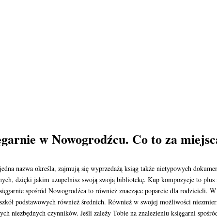
ięgarnie w Nowogrodźcu. Co to za miejs
ak jedna nazwa określa, zajmują się wyprzedażą ksiąg także nietypowych dokum
ych, dzięki jakim uzupełnisz swoją swoją bibliotekę. Kup kompozycje to plus
sięgarnie spośród Nowogrodźca to również znaczące poparcie dla rodzicieli. W 
 szkół podstawowych również średnich. Również w swojej możliwości niezmierni
nnych niezbędnych czynników. Jeśli zależy Tobie na znalezieniu księgarni spoś