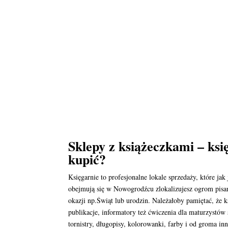
Sklepy z książeczkami – ks
kupić?
Księgarnie to profesjonalne lokale sprzedaży, które j
obejmują się w Nowogrodźcu zlokalizujesz ogrom pisan
okazji np.Świąt lub urodzin. Należałoby pamiętać, że k
publikacje, informatory też ćwiczenia dla maturzystów
tornistry, długopisy, kolorowanki, farby i od groma i