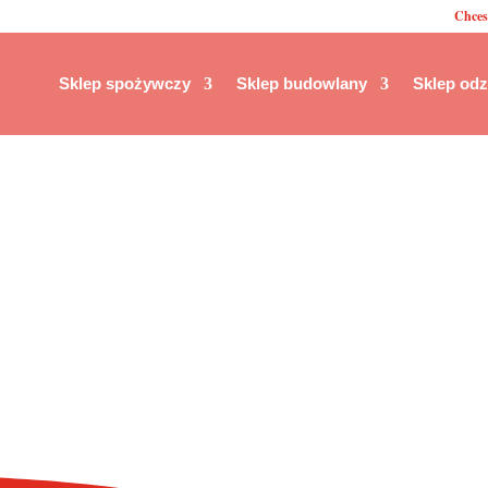
Chces
Sklep spożywczy
Sklep budowlany
Sklep od
Księgarnia Nowogrodziec