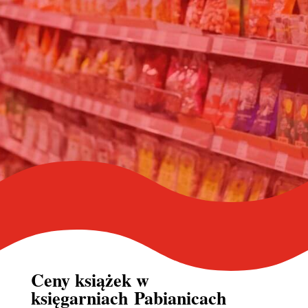
Ceny książek w
księgarniach Pabianicach