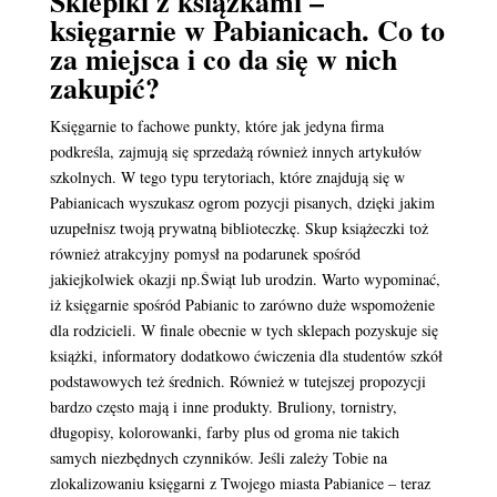
Sklepiki z książkami –
księgarnie w Pabianicach. Co to
za miejsca i co da się w nich
zakupić?
Księgarnie to fachowe punkty, które jak jedyna firma
podkreśla, zajmują się sprzedażą również innych artykułów
szkolnych. W tego typu terytoriach, które znajdują się w
Pabianicach wyszukasz ogrom pozycji pisanych, dzięki jakim
uzupełnisz twoją prywatną biblioteczkę. Skup książeczki toż
również atrakcyjny pomysł na podarunek spośród
jakiejkolwiek okazji np.Świąt lub urodzin. Warto wypominać,
iż księgarnie spośród Pabianic to zarówno duże wspomożenie
dla rodzicieli. W finale obecnie w tych sklepach pozyskuje się
książki, informatory dodatkowo ćwiczenia dla studentów szkół
podstawowych też średnich. Również w tutejszej propozycji
bardzo często mają i inne produkty. Bruliony, tornistry,
długopisy, kolorowanki, farby plus od groma nie takich
samych niezbędnych czynników. Jeśli zależy Tobie na
zlokalizowaniu księgarni z Twojego miasta Pabianice – teraz