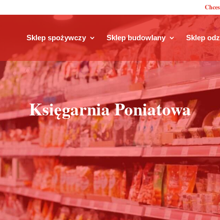
Chces
Sklep spożywczy
Sklep budowlany
Sklep od
Księgarnia Poniatowa