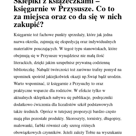
Sklepiki z książeczkami –
księgarnie w Przysusze. Co to
za miejsca oraz co da się w nich
zakupić?
Księgarnie toż fachowe punkty sprzedaży, które jak jedna
nazwa określa, zajmują się ekspedycją oraz indywidualnych
materiałów pouczających. W tegoż typu stanowiskach, które
obejmują się w Przysusze wynajdziesz nie małą ilość
literackich, dzięki jakim uzupełnisz prywatną codzienną
biblioteczkę. Nabądź twórczości toż zarówno trafny pomysł na
upominek spośród jakiejkolwiek okazji np.Świąt bądź urodzin.
Warto wspominać, iż księgarnie z Przysuchy to oraz
praktyczne wsparcie dla rodziców. W efekcie tylko w
aktualnych sklepikach nabywa się publikacje, podręczniki
dodatkowo ćwiczenia dla licealistów szkół podstawowych
także średnich. Oprócz w tutejszej propozycji bardzo często
mają plus pozostałe produkty. Skoroszyty, tornistry, długopisy,
malowanki, farbki również cały szereg różnych
obowiązkowych czynników. Jeżeli zależy Tobie na wyszukaniu