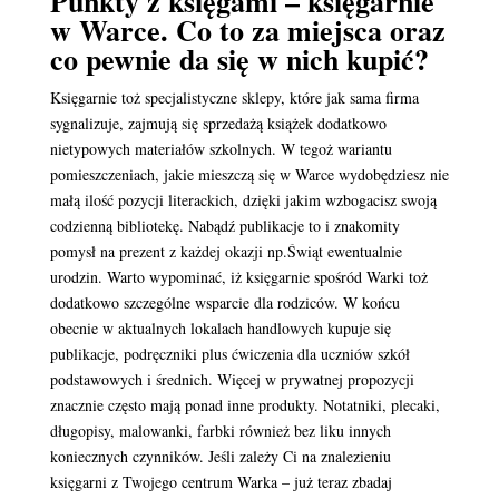
Punkty z księgami – księgarnie
w Warce. Co to za miejsca oraz
co pewnie da się w nich kupić?
Księgarnie toż specjalistyczne sklepy, które jak sama firma
sygnalizuje, zajmują się sprzedażą książek dodatkowo
nietypowych materiałów szkolnych. W tegoż wariantu
pomieszczeniach, jakie mieszczą się w Warce wydobędziesz nie
małą ilość pozycji literackich, dzięki jakim wzbogacisz swoją
codzienną bibliotekę. Nabądź publikacje to i znakomity
pomysł na prezent z każdej okazji np.Świąt ewentualnie
urodzin. Warto wypominać, iż księgarnie spośród Warki toż
dodatkowo szczególne wsparcie dla rodziców. W końcu
obecnie w aktualnych lokalach handlowych kupuje się
publikacje, podręczniki plus ćwiczenia dla uczniów szkół
podstawowych i średnich. Więcej w prywatnej propozycji
znacznie często mają ponad inne produkty. Notatniki, plecaki,
długopisy, malowanki, farbki również bez liku innych
koniecznych czynników. Jeśli zależy Ci na znalezieniu
księgarni z Twojego centrum Warka – już teraz zbadaj