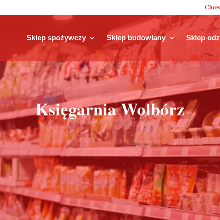
Chces
Sklep spożywczy
Sklep budowlany
Sklep od
Księgarnia Wolbórz