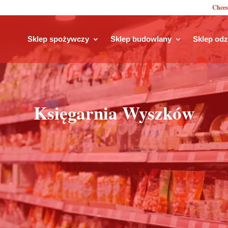
Chces
Sklep spożywczy
Sklep budowlany
Sklep od
Księgarnia Wyszków