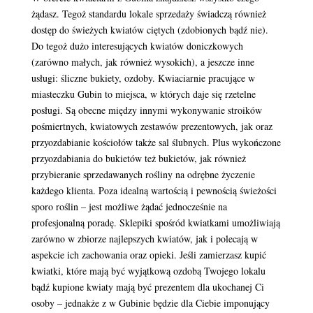
żądasz. Tegoż standardu lokale sprzedaży świadczą również
dostęp do świeżych kwiatów ciętych (zdobionych bądź nie).
Do tegoż dużo interesujących kwiatów doniczkowych
(zarówno małych, jak również wysokich), a jeszcze inne
usługi: śliczne bukiety, ozdoby. Kwiaciarnie pracujące w
miasteczku Gubin to miejsca, w których daje się rzetelne
posługi. Są obecne między innymi wykonywanie stroików
pośmiertnych, kwiatowych zestawów prezentowych, jak oraz
przyozdabianie kościołów także sal ślubnych. Plus wykończone
przyozdabiania do bukietów też bukietów, jak również
przybieranie sprzedawanych rośliny na odrębne życzenie
każdego klienta. Poza idealną wartością i pewnością świeżości
sporo roślin – jest możliwe żądać jednocześnie na
profesjonalną poradę. Sklepiki spośród kwiatkami umożliwiają
zarówno w zbiorze najlepszych kwiatów, jak i polecają w
aspekcie ich zachowania oraz opieki. Jeśli zamierzasz kupić
kwiatki, które mają być wyjątkową ozdobą Twojego lokalu
bądź kupione kwiaty mają być prezentem dla ukochanej Ci
osoby – jednakże z w Gubinie będzie dla Ciebie imponujący