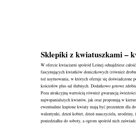
Sklepiki z kwiatuszkami – k
W ofercie kwiaciarni spośród Leśnej odnajdziesz całoś
fascynujących kwiatków doniczkowych (również drobny
toż usytuowania, w których oferuje się doświadczone 
kościołów plus sal ślubnych. Dodatkowo gotowe zdobie
Poza atrakcyjną wartością również gwarancją świeżośc
najwspanialszych kwiatów, jak oraz proponują w kieru
ewentualnie kupione kwiaty mają być prezentem dla dro
walentynki, dzień kobiet, dzień nauczyciela, urodziny,
poniedziałku do soboty, a ogrom spośród nich zaświad