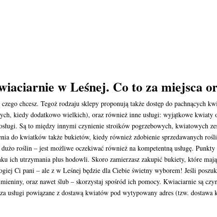
wiaciarnie w Leśnej. Co to za miejsca or
ć czego chcesz. Tegoż rodzaju sklepy proponują także dostęp do pachnących kw
ch, kiedy dodatkowo wielkich), oraz również inne usługi: wyjątkowe kwiaty 
posługi. Są to między innymi czynienie stroików pogrzebowych, kwiatowych z
nia do kwiatków także bukietów, kiedy również zdobienie sprzedawanych rośl
i dużo roślin – jest możliwe oczekiwać również na kompetentną usługę. Punkt
nku ich utrzymania plus hodowli. Skoro zamierzasz zakupić bukiety, które ma
giej Ci pani – ale z w Leśnej będzie dla Ciebie świetny wyborem! Jeśli poszu
 imieniny, oraz nawet ślub – skorzystaj spośród ich pomocy. Kwiaciarnie są cz
cza usługi powiązane z dostawą kwiatów pod wytypowany adres (tzw. dostawa 