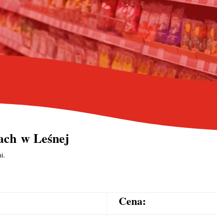
ach
w Leśnej
i.
Cena: