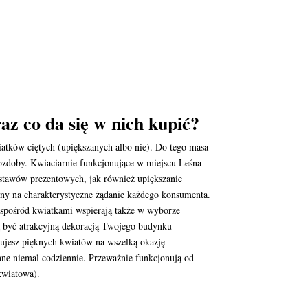
az co da się w nich kupić?
iatków ciętych (upiększanych albo nie). Do tego masa
ozdoby. Kwiaciarnie funkcjonujące w miejscu Leśna
estawów prezentowych, jak również upiększanie
iny na charakterystyczne żądanie każdego konsumenta.
y spośród kwiatkami wspierają także w wyborze
ją być atrakcyjną dekoracją Twojego budynku
kujesz pięknych kwiatów na wszelką okazję –
ynne niemal codziennie. Przeważnie funkcjonują od
kwiatowa).