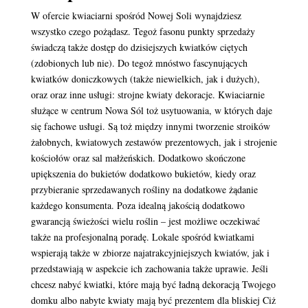
W ofercie kwiaciarni spośród Nowej Soli wynajdziesz
wszystko czego pożądasz. Tegoż fasonu punkty sprzedaży
świadczą także dostęp do dzisiejszych kwiatków ciętych
(zdobionych lub nie). Do tegoż mnóstwo fascynujących
kwiatków doniczkowych (także niewielkich, jak i dużych),
oraz oraz inne usługi: strojne kwiaty dekoracje. Kwiaciarnie
służące w centrum Nowa Sól toż usytuowania, w których daje
się fachowe usługi. Są toż między innymi tworzenie stroików
żałobnych, kwiatowych zestawów prezentowych, jak i strojenie
kościołów oraz sal małżeńskich. Dodatkowo skończone
upiększenia do bukietów dodatkowo bukietów, kiedy oraz
przybieranie sprzedawanych rośliny na dodatkowe żądanie
każdego konsumenta. Poza idealną jakością dodatkowo
gwarancją świeżości wielu roślin – jest możliwe oczekiwać
także na profesjonalną poradę. Lokale spośród kwiatkami
wspierają także w zbiorze najatrakcyjniejszych kwiatów, jak i
przedstawiają w aspekcie ich zachowania także uprawie. Jeśli
chcesz nabyć kwiatki, które mają być ładną dekoracją Twojego
domku albo nabyte kwiaty mają być prezentem dla bliskiej Ciż