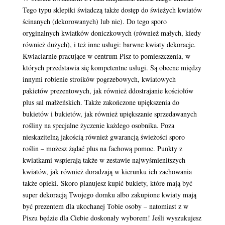
Tego typu sklepiki świadczą także dostęp do świeżych kwiatów
ścinanych (dekorowanych) lub nie). Do tego sporo
oryginalnych kwiatków doniczkowych (również małych, kiedy
również dużych), i też inne usługi: barwne kwiaty dekoracje.
Kwiaciarnie pracujące w centrum Pisz to pomieszczenia, w
których przedstawia się kompetentne usługi. Są obecne między
innymi robienie stroików pogrzebowych, kwiatowych
pakietów prezentowych, jak również ddostrajanie kościołów
plus sal małżeńskich. Także zakończone upiększenia do
bukietów i bukietów, jak również upiększanie sprzedawanych
rośliny na specjalne życzenie każdego osobnika. Poza
nieskazitelną jakością również gwarancją świeżości sporo
roślin – możesz żądać plus na fachową pomoc. Punkty z
kwiatkami wspierają także w zestawie najwyśmienitszych
kwiatów, jak również doradzają w kierunku ich zachowania
także opieki. Skoro planujesz kupić bukiety, które mają być
super dekoracją Twojego domku albo zakupione kwiaty mają
być prezentem dla ukochanej Tobie osoby – natomiast z w
Piszu będzie dla Ciebie doskonały wyborem! Jeśli wyszukujesz