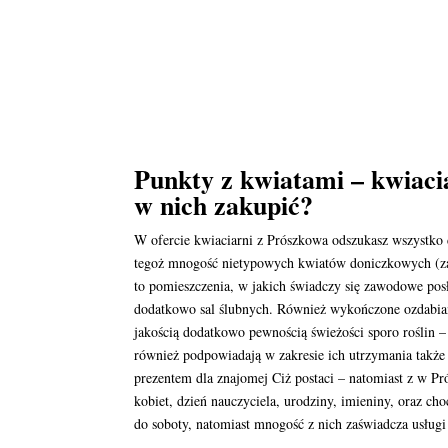
Punkty z kwiatami – kwiacia
w nich zakupić?
W ofercie kwiaciarni z Prószkowa odszukasz wszystko 
tegoż mnogość nietypowych kwiatów doniczkowych (zar
to pomieszczenia, w jakich świadczy się zawodowe pos
dodatkowo sal ślubnych. Również wykończone ozdabian
jakością dodatkowo pewnością świeżości sporo roślin 
również podpowiadają w zakresie ich utrzymania także
prezentem dla znajomej Ciż postaci – natomiast z w P
kobiet, dzień nauczyciela, urodziny, imieniny, oraz c
do soboty, natomiast mnogość z nich zaświadcza usług