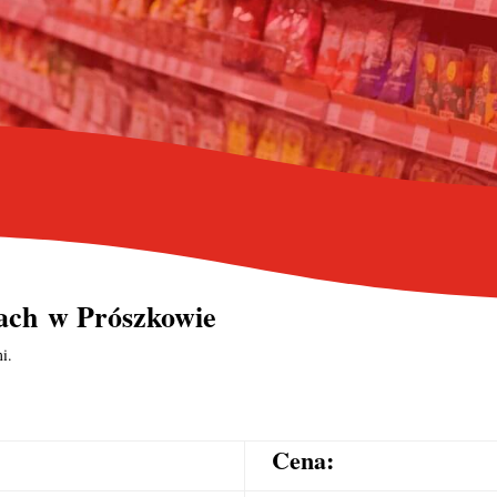
ach
w Prószkowie
i.
Cena: