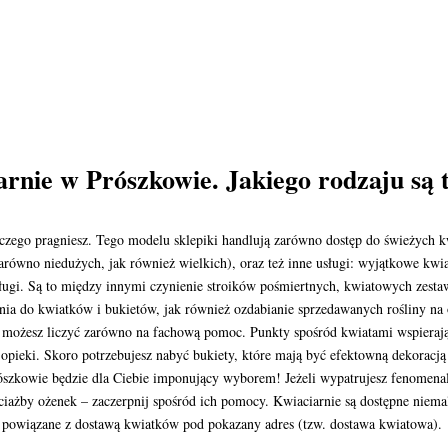
rnie w Prószkowie. Jakiego rodzaju są t
czego pragniesz. Tego modelu sklepiki handlują zarówno dostęp do świeżych 
ówno niedużych, jak również wielkich), oraz też inne usługi: wyjątkowe kwia
ługi. Są to między innymi czynienie stroików pośmiertnych, kwiatowych zesta
ia do kwiatków i bukietów, jak również ozdabianie sprzedawanych rośliny na 
– możesz liczyć zarówno na fachową pomoc. Punkty spośród kwiatami wspierają
 opieki. Skoro potrzebujesz nabyć bukiety, które mają być efektowną dekorac
rószkowie będzie dla Ciebie imponujący wyborem! Jeżeli wypatrujesz fenomena
hociażby ożenek – zaczerpnij spośród ich pomocy. Kwiaciarnie są dostępne niem
i powiązane z dostawą kwiatków pod pokazany adres (tzw. dostawa kwiatowa).