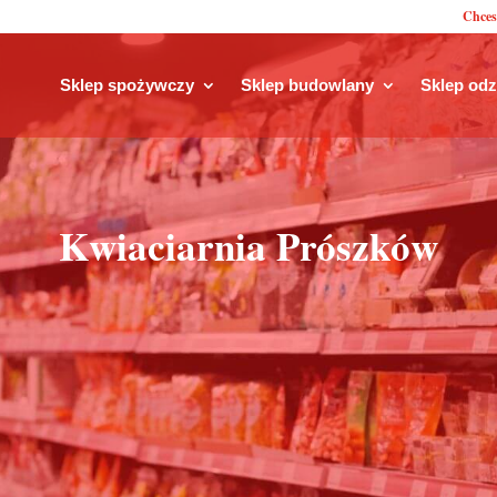
Chces
Sklep spożywczy
Sklep budowlany
Sklep od
Kwiaciarnia Prószków