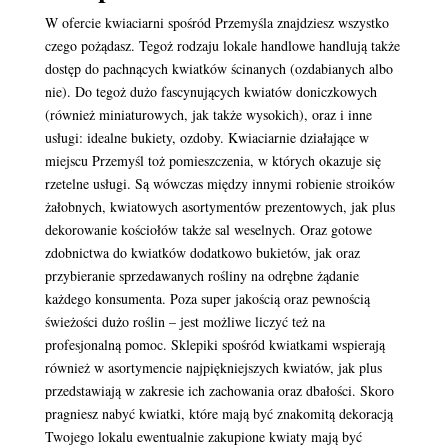
W ofercie kwiaciarni spośród Przemyśla znajdziesz wszystko
czego pożądasz. Tegoż rodzaju lokale handlowe handlują także
dostęp do pachnących kwiatków ścinanych (ozdabianych albo
nie). Do tegoż dużo fascynujących kwiatów doniczkowych
(również miniaturowych, jak także wysokich), oraz i inne
usługi: idealne bukiety, ozdoby. Kwiaciarnie działające w
miejscu Przemyśl toż pomieszczenia, w których okazuje się
rzetelne usługi. Są wówczas między innymi robienie stroików
żałobnych, kwiatowych asortymentów prezentowych, jak plus
dekorowanie kościołów także sal weselnych. Oraz gotowe
zdobnictwa do kwiatków dodatkowo bukietów, jak oraz
przybieranie sprzedawanych rośliny na odrębne żądanie
każdego konsumenta. Poza super jakością oraz pewnością
świeżości dużo roślin – jest możliwe liczyć też na
profesjonalną pomoc. Sklepiki spośród kwiatkami wspierają
również w asortymencie najpiękniejszych kwiatów, jak plus
przedstawiają w zakresie ich zachowania oraz dbałości. Skoro
pragniesz nabyć kwiatki, które mają być znakomitą dekoracją
Twojego lokalu ewentualnie zakupione kwiaty mają być