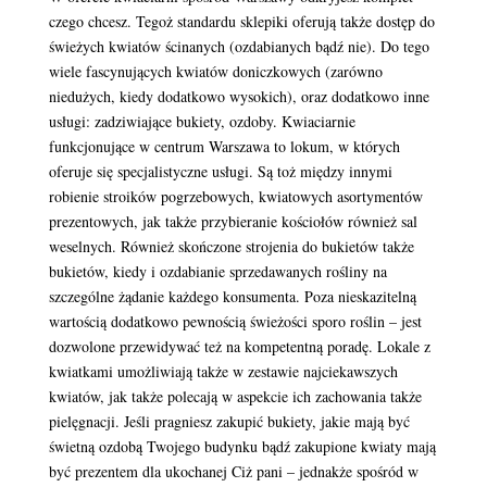
czego chcesz. Tegoż standardu sklepiki oferują także dostęp do
świeżych kwiatów ścinanych (ozdabianych bądź nie). Do tego
wiele fascynujących kwiatów doniczkowych (zarówno
niedużych, kiedy dodatkowo wysokich), oraz dodatkowo inne
usługi: zadziwiające bukiety, ozdoby. Kwiaciarnie
funkcjonujące w centrum Warszawa to lokum, w których
oferuje się specjalistyczne usługi. Są toż między innymi
robienie stroików pogrzebowych, kwiatowych asortymentów
prezentowych, jak także przybieranie kościołów również sal
weselnych. Również skończone strojenia do bukietów także
bukietów, kiedy i ozdabianie sprzedawanych rośliny na
szczególne żądanie każdego konsumenta. Poza nieskazitelną
wartością dodatkowo pewnością świeżości sporo roślin – jest
dozwolone przewidywać też na kompetentną poradę. Lokale z
kwiatkami umożliwiają także w zestawie najciekawszych
kwiatów, jak także polecają w aspekcie ich zachowania także
pielęgnacji. Jeśli pragniesz zakupić bukiety, jakie mają być
świetną ozdobą Twojego budynku bądź zakupione kwiaty mają
być prezentem dla ukochanej Ciż pani – jednakże spośród w