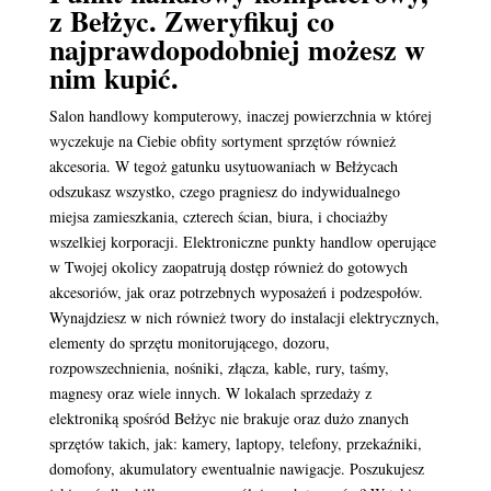
z Bełżyc. Zweryfikuj co
najprawdopodobniej możesz w
nim kupić.
Salon handlowy komputerowy, inaczej powierzchnia w której
wyczekuje na Ciebie obfity sortyment sprzętów również
akcesoria. W tegoż gatunku usytuowaniach w Bełżycach
odszukasz wszystko, czego pragniesz do indywidualnego
miejsa zamieszkania, czterech ścian, biura, i chociażby
wszelkiej korporacji. Elektroniczne punkty handlow operujące
w Twojej okolicy zaopatrują dostęp również do gotowych
akcesoriów, jak oraz potrzebnych wyposażeń i podzespołów.
Wynajdziesz w nich również twory do instalacji elektrycznych,
elementy do sprzętu monitorującego, dozoru,
rozpowszechnienia, nośniki, złącza, kable, rury, taśmy,
magnesy oraz wiele innych. W lokalach sprzedaży z
elektroniką spośród Bełżyc nie brakuje oraz dużo znanych
sprzętów takich, jak: kamery, laptopy, telefony, przekaźniki,
domofony, akumulatory ewentualnie nawigacje. Poszukujesz