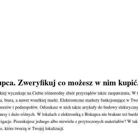
upca. Zweryfikuj co możesz w nim kupić
iej wyczekuje na Ciebie różnorodny zbiór przyrządów także zaopatrzenia. W
, biura, a nawet wszelkiej marki. Elektroniczne markety funkcjonujące w Two
soriów i podzespołów. Odszukasz w nich także artykuły do budowy elektryczny
agnesy i dużo różnych. W lokalach z elektroniką z Biskupca nie braknie też bar
igacje. Poszukujesz jednego albo niewielu z przytoczonych materiałów? W taki
e, które tworzą w Twojej lokalizacji.