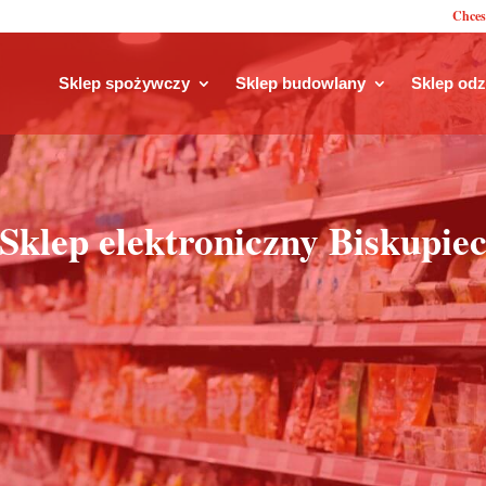
Chces
Sklep spożywczy
Sklep budowlany
Sklep od
Sklep elektroniczny Biskupie