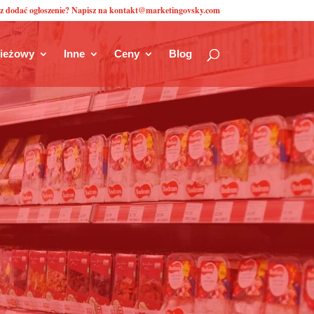
z dodać ogłoszenie? Napisz na kontakt@marketingovsky.com
zieżowy
Inne
Ceny
Blog
c