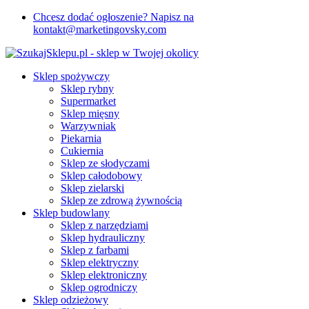
Chcesz dodać ogłoszenie? Napisz na
kontakt@marketingovsky.com
Sklep spożywczy
Sklep rybny
Supermarket
Sklep mięsny
Warzywniak
Piekarnia
Cukiernia
Sklep ze słodyczami
Sklep całodobowy
Sklep zielarski
Sklep ze zdrową żywnością
Sklep budowlany
Sklep z narzędziami
Sklep hydrauliczny
Sklep z farbami
Sklep elektryczny
Sklep elektroniczny
Sklep ogrodniczy
Sklep odzieżowy