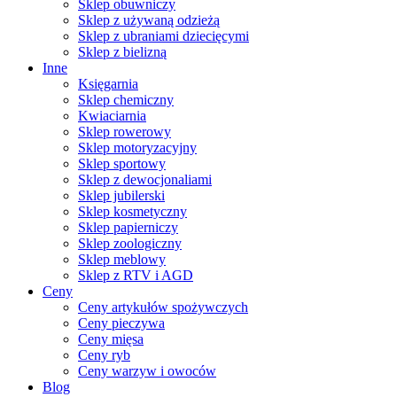
Sklep obuwniczy
Sklep z używaną odzieżą
Sklep z ubraniami dziecięcymi
Sklep z bielizną
Inne
Księgarnia
Sklep chemiczny
Kwiaciarnia
Sklep rowerowy
Sklep motoryzacyjny
Sklep sportowy
Sklep z dewocjonaliami
Sklep jubilerski
Sklep kosmetyczny
Sklep papierniczy
Sklep zoologiczny
Sklep meblowy
Sklep z RTV i AGD
Ceny
Ceny artykułów spożywczych
Ceny pieczywa
Ceny mięsa
Ceny ryb
Ceny warzyw i owoców
Blog