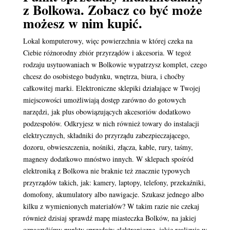
z Bolkowa. Zobacz co być może
możesz w nim kupić.
Lokal komputerowy, więc powierzchnia w której czeka na
Ciebie różnorodny zbiór przyrządów i akcesoria. W tegoż
rodzaju usytuowaniach w Bolkowie wypatrzysz komplet, czego
chcesz do osobistego budynku, wnętrza, biura, i choćby
całkowitej marki. Elektroniczne sklepiki działające w Twojej
miejscowości umożliwiają dostęp zarówno do gotowych
narzędzi, jak plus obowiązujących akcesoriów dodatkowo
podzespołów. Odkryjesz w nich również towary do instalacji
elektrycznych, składniki do przyrządu zabezpieczającego,
dozoru, obwieszczenia, nośniki, złącza, kable, rury, taśmy,
magnesy dodatkowo mnóstwo innych. W sklepach spośród
elektroniką z Bolkowa nie braknie też znacznie typowych
przyrządów takich, jak: kamery, laptopy, telefony, przekaźniki,
domofony, akumulatory albo nawigacje. Szukasz jednego albo
kilku z wymienionych materiałów? W takim razie nie czekaj
również dzisiaj sprawdź mapę miasteczka Bolków, na jakiej
oznaczyliśmy punkty sprzedaży elektroniczne, jakie realizują w