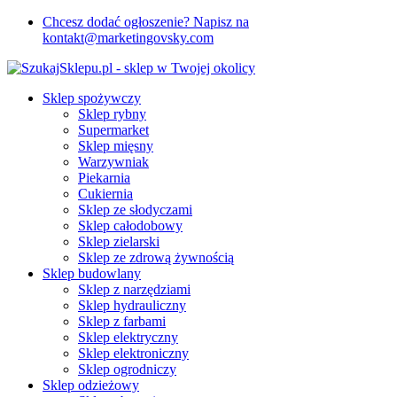
Chcesz dodać ogłoszenie? Napisz na
kontakt@marketingovsky.com
Sklep spożywczy
Sklep rybny
Supermarket
Sklep mięsny
Warzywniak
Piekarnia
Cukiernia
Sklep ze słodyczami
Sklep całodobowy
Sklep zielarski
Sklep ze zdrową żywnością
Sklep budowlany
Sklep z narzędziami
Sklep hydrauliczny
Sklep z farbami
Sklep elektryczny
Sklep elektroniczny
Sklep ogrodniczy
Sklep odzieżowy