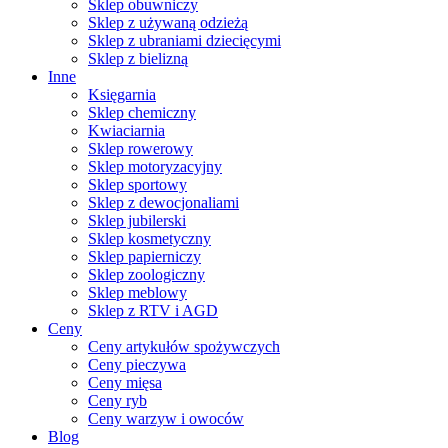
Sklep obuwniczy
Sklep z używaną odzieżą
Sklep z ubraniami dziecięcymi
Sklep z bielizną
Inne
Księgarnia
Sklep chemiczny
Kwiaciarnia
Sklep rowerowy
Sklep motoryzacyjny
Sklep sportowy
Sklep z dewocjonaliami
Sklep jubilerski
Sklep kosmetyczny
Sklep papierniczy
Sklep zoologiczny
Sklep meblowy
Sklep z RTV i AGD
Ceny
Ceny artykułów spożywczych
Ceny pieczywa
Ceny mięsa
Ceny ryb
Ceny warzyw i owoców
Blog