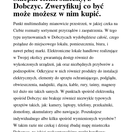
Dobczyc. Zweryfikuj co być
może możesz w nim kupić.
Punkt multimedialny mianowicie przestrzeń, w jakiej czeka na
Ciebie rozmaity sortyment przyrządów i zaopatrzenia. W tego
typu usytuowaniach w Dobczycach wydobędziesz całość, czego
pożądasz do miejscowego lokalu, pomieszczenia, biura, i
nawet pełnej marki. Elektroniczne lokale handlowe realizujące
w Twojej okolicy gwarantują dostęp również do
wykończonych urządzeń, jak oraz niezbędnych przyborów a
podzespołów. Odkryjesz w nich również produkty do instalacji
elektrycznych, elementy do sprzętu ochraniającego, podglądu,
obwieszczenia, nadajniki, złącza, kable, rury, taśmy, magnesy
też dużo nie takich samych. W punktach spośród elektroniką
spośród Dobczyc nie brakuje również niezwykle typowych
sprzętów takich, jak: kamery, laptopy, telefony, przekaźniki,
domofony, akumulatory albo nawigacje. Poszukujesz
indywidualnego albo kilku spośród wymienionych wyrobów?
W takim razie nie czekaj i dzisiaj zbadaj mapę miasteczka
Dobczyce, na jakiej zaakcentowaliśmy punkt handlowy