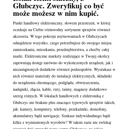
Głubczyc. Zweryfikuj co być
może możesz w nim kupić.
Punkt handlowy elektroniczny, słowem przestrzeń, w której
oczekuje na Ciebie różnorodny sortyment sprzętów również
akcesoria. W tego pokroju usytuowaniach w Głubczycach
odnajdziesz wszystko, czego potrzebujesz do swojego miejsa
zamieszkania, mieszkania, przedsiębiorstwa, a choćby całej
marki. Elektroniczne markety realizujące w Twojej okolicy
zapewniają dostęp zarówno do wykończonych urządzeń, jak i
niezastąpionych dodatków również podzespołów. Wyszukasz w
nich również materiały do instalacji elektrycznych, składniki
do urządzenia chroniącego, podglądu, obwieszczenia,
nadajniki, złącza, kable, rury, taśmy, magnesy dodatkowo
szereg różnych. W lokalach handlowych z elektroniką z
Głubczyc nie braknie plus znacząco typowych sprzętów takich,
jak: kamery, komputery, telefony, przekaźniki, domofony,
akumulatory bądź nawigacje. Szukasz indywidualnego bądź
kilku z wymienionych wyrobów? W takim razie nie zwlekaj
również dziś sprawdź mapę centra Głubczyce, na jakiej