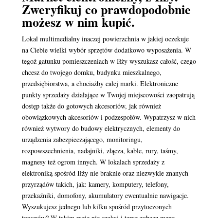
Zweryfikuj co prawdopodobnie
możesz w nim kupić.
Lokal multimedialny inaczej powierzchnia w jakiej oczekuje
na Ciebie wielki wybór sprzętów dodatkowo wyposażenia. W
tegoż gatunku pomieszczeniach w Iłży wyszukasz całość, czego
chcesz do twojego domku, budynku mieszkalnego,
przedsiębiorstwa, a chociażby całej marki. Elektroniczne
punkty sprzedaży działające w Twojej miejscowości zaopatrują
dostęp także do gotowych akcesoriów, jak również
obowiązkowych akcesoriów i podzespołów. Wypatrzysz w nich
również wytwory do budowy elektrycznych, elementy do
urządzenia zabezpieczającego, monitoringu,
rozpowszechnienia, nadajniki, złącza, kable, rury, taśmy,
magnesy też ogrom innych. W lokalach sprzedaży z
elektroniką spośród Iłży nie braknie oraz niezwykle znanych
przyrządów takich, jak: kamery, komputery, telefony,
przekaźniki, domofony, akumulatory ewentualnie nawigacje.
Wyszukujesz jednego lub kilku spośród przytoczonych
towarów? W takim razie nie czekaj i teraz zobacz mapę