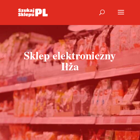
Sklep elektroniczny
Iłża