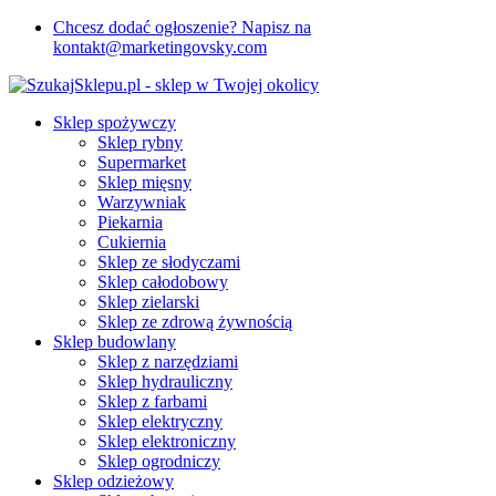
Chcesz dodać ogłoszenie? Napisz na
kontakt@marketingovsky.com
Sklep spożywczy
Sklep rybny
Supermarket
Sklep mięsny
Warzywniak
Piekarnia
Cukiernia
Sklep ze słodyczami
Sklep całodobowy
Sklep zielarski
Sklep ze zdrową żywnością
Sklep budowlany
Sklep z narzędziami
Sklep hydrauliczny
Sklep z farbami
Sklep elektryczny
Sklep elektroniczny
Sklep ogrodniczy
Sklep odzieżowy