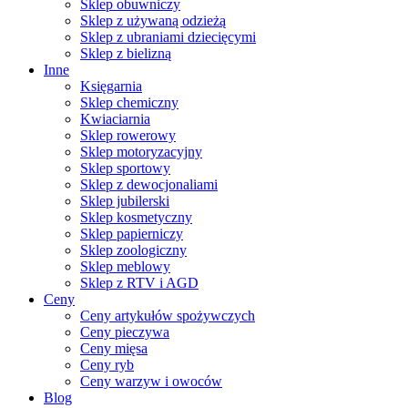
Sklep obuwniczy
Sklep z używaną odzieżą
Sklep z ubraniami dziecięcymi
Sklep z bielizną
Inne
Księgarnia
Sklep chemiczny
Kwiaciarnia
Sklep rowerowy
Sklep motoryzacyjny
Sklep sportowy
Sklep z dewocjonaliami
Sklep jubilerski
Sklep kosmetyczny
Sklep papierniczy
Sklep zoologiczny
Sklep meblowy
Sklep z RTV i AGD
Ceny
Ceny artykułów spożywczych
Ceny pieczywa
Ceny mięsa
Ceny ryb
Ceny warzyw i owoców
Blog