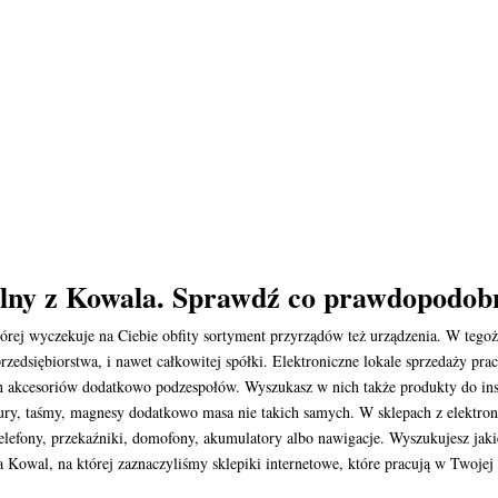
lny z Kowala. Sprawdź co prawdopodobn
tórej wyczekuje na Ciebie obfity sortyment przyrządów też urządzenia. W teg
zedsiębiorstwa, i nawet całkowitej spółki. Elektroniczne lokale sprzedaży pr
 akcesoriów dodatkowo podzespołów. Wyszukasz w nich także produkty do inst
 rury, taśmy, magnesy dodatkowo masa nie takich samych. W sklepach z elektro
 telefony, przekaźniki, domofony, akumulatory albo nawigacje. Wyszukujesz j
a Kowal, na której zaznaczyliśmy sklepiki internetowe, które pracują w Twojej l