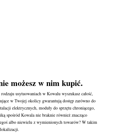
ie możesz w nim kupić.
oż rodzaju usytuowaniach w Kowalu wyszukasz całość,
acujące w Twojej okolicy gwarantują dostęp zarówno do
alacji elektrycznych, moduły do sprzętu chroniącego,
niką spośród Kowala nie braknie również znacząco
akiegoś albo niewielu z wymienionych towarów? W takim
okalizacji.