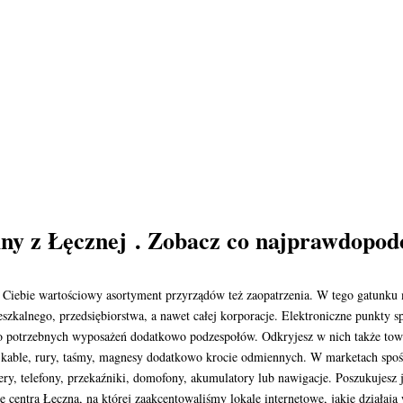
lny z Łęcznej . Zobacz co najprawdopod
na Ciebie wartościowy asortyment przyrządów też zaopatrzenia. W tego gatunk
szkalnego, przedsiębiorstwa, a nawet całej korporacje. Elektroniczne punkty 
o potrzebnych wyposażeń dodatkowo podzespołów. Odkryjesz w nich także tow
a, kable, rury, taśmy, magnesy dodatkowo krocie odmiennych. W marketach spoś
ery, telefony, przekaźniki, domofony, akumulatory lub nawigacje. Poszukujesz
ę centra Łęczna, na której zaakcentowaliśmy lokale internetowe, jakie działają 