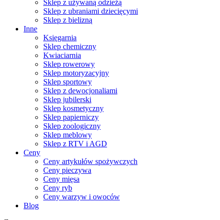
Sklep z używaną odzieżą
Sklep z ubraniami dziecięcymi
Sklep z bielizną
Inne
Księgarnia
Sklep chemiczny
Kwiaciarnia
Sklep rowerowy
Sklep motoryzacyjny
Sklep sportowy
Sklep z dewocjonaliami
Sklep jubilerski
Sklep kosmetyczny
Sklep papierniczy
Sklep zoologiczny
Sklep meblowy
Sklep z RTV i AGD
Ceny
Ceny artykułów spożywczych
Ceny pieczywa
Ceny mięsa
Ceny ryb
Ceny warzyw i owoców
Blog