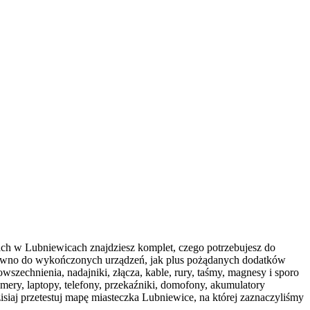
ach w Lubniewicach znajdziesz komplet, czego potrzebujesz do
zarówno do wykończonych urządzeń, jak plus pożądanych dodatków
zechnienia, nadajniki, złącza, kable, rury, taśmy, magnesy i sporo
ery, laptopy, telefony, przekaźniki, domofony, akumulatory
iaj przetestuj mapę miasteczka Lubniewice, na której zaznaczyliśmy