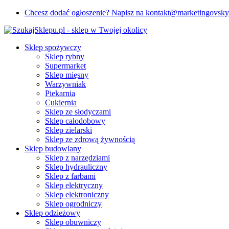
Chcesz dodać ogłoszenie? Napisz na kontakt@marketingovsk
Sklep spożywczy
Sklep rybny
Supermarket
Sklep mięsny
Warzywniak
Piekarnia
Cukiernia
Sklep ze słodyczami
Sklep całodobowy
Sklep zielarski
Sklep ze zdrową żywnością
Sklep budowlany
Sklep z narzędziami
Sklep hydrauliczny
Sklep z farbami
Sklep elektryczny
Sklep elektroniczny
Sklep ogrodniczy
Sklep odzieżowy
Sklep obuwniczy