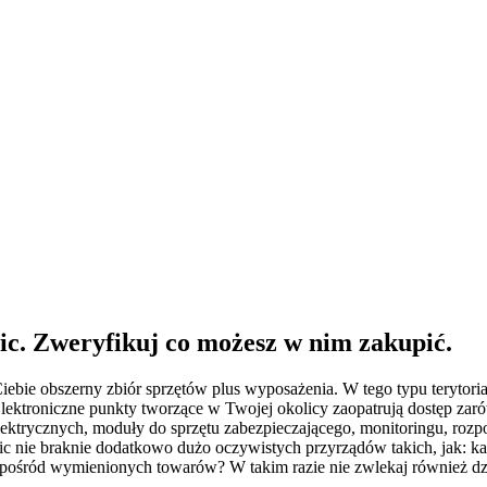
c. Zweryfikuj co możesz w nim zakupić.
ebie obszerny zbiór sprzętów plus wyposażenia. W tego typu terytori
. Elektroniczne punkty tworzące w Twojej okolicy zaopatrują dostęp 
rycznych, moduły do sprzętu zabezpieczającego, monitoringu, rozpows
c nie braknie dodatkowo dużo oczywistych przyrządów takich, jak: kam
spośród wymienionych towarów? W takim razie nie zwlekaj również dzis