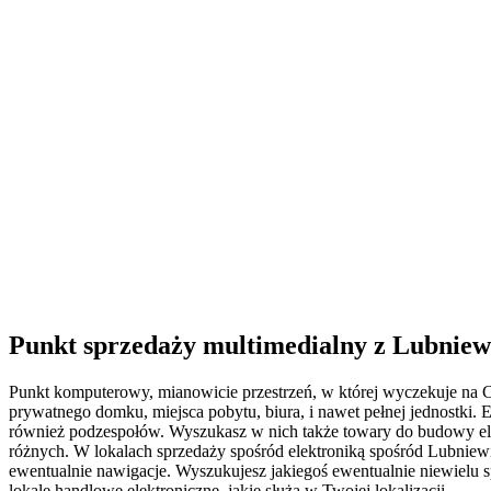
Punkt sprzedaży multimedialny z Lubniewi
Punkt komputerowy, mianowicie przestrzeń, w której wyczekuje na Ci
prywatnego domku, miejsca pobytu, biura, i nawet pełnej jednostki
również podzespołów. Wyszukasz w nich także towary do budowy elekt
różnych. W lokalach sprzedaży spośród elektroniką spośród Lubniewi
ewentualnie nawigacje. Wyszukujesz jakiegoś ewentualnie niewielu 
lokale handlowe elektroniczne, jakie służą w Twojej lokalizacji.