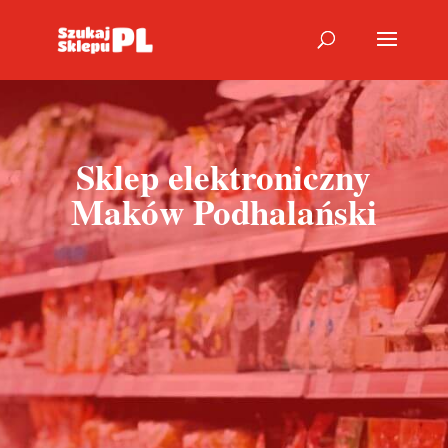
Sklep elektroniczny
Maków Podhalański