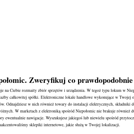
iepołomic. Zweryfikuj co prawdopodobni
uje na Ciebie rozmaity zbiór sprzętów i urządzenia. W tegoż typu lokum w Nie
iażby całkowitej spółki. Elektroniczne lokale handlowe wykonujące w Twojej 
 Odnajdziesz w nich również towary do instalacji elektrycznych, składniki d
ie różnych. W marketach z elektroniką spośród Niepołomic nie brakuje również 
ory ewentualnie nawigacje. Wyszukujesz jakiegoś lub niewielu spośród przyto
aakcentowaliśmy sklepiki internetowe, jakie służą w Twojej lokalizacji.