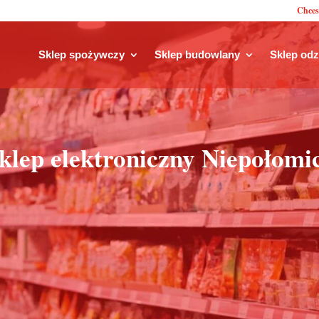
Chces
Sklep spożywczy
Sklep budowlany
Sklep od
klep elektroniczny Niepołomi