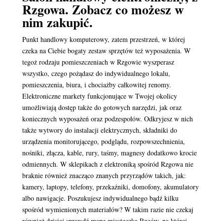
Rzgowa. Zobacz co możesz w
nim zakupić.
Punkt handlowy komputerowy, zatem przestrzeń, w której
czeka na Ciebie bogaty zestaw sprzętów też wyposażenia. W
tegoż rodzaju pomieszczeniach w Rzgowie wyszperasz
wszystko, czego pożądasz do indywidualnego lokalu,
pomieszczenia, biura, i chociażby całkowitej renomy.
Elektroniczne markety funkcjonujące w Twojej okolicy
umożliwiają dostęp także do gotowych narzędzi, jak oraz
koniecznych wyposażeń oraz podzespołów. Odkryjesz w nich
także wytwory do instalacji elektrycznych, składniki do
urządzenia monitorującego, podglądu, rozpowszechnienia,
nośniki, złącza, kable, rury, taśmy, magnesy dodatkowo krocie
odmiennych. W sklepikach z elektroniką spośród Rzgowa nie
braknie również znacząco znanych przyrządów takich, jak:
kamery, laptopy, telefony, przekaźniki, domofony, akumulatory
albo nawigacje. Poszukujesz indywidualnego bądź kilku
spośród wymienionych materiałów? W takim razie nie czekaj
również dzisiaj sprawdź mapę miasteczka Rzgów, na której